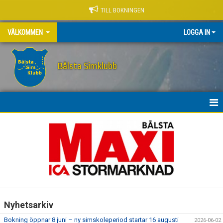
TILL BOKNINGEN
VÄLKOMMEN
LOGGA IN
Bålsta Simklubb
VÄLKOMMEN
NYHETER
OM KLUBBEN
FRITIDSKORTET
Nyhetsarkiv
BOKNING AV PLATS
Bokning öppnar 8 juni – ny simskoleperiod startar 16 augusti
2026-06-02