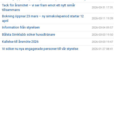
INFORMATION OM MEDLEMSAPPEN
Tack för årsmötet – vi ser fram emot ett nytt simår
2026-03-31 17:31
tillsammans
BOKNINGS OCH BETALNINGSVILKOR
Bokning öppnar 23 mars – ny simskoleperiod startar 12
2026-03-11 19:39
april
KONTAKT
Information från styrelsen
2026-03-04 09:57
Bålsta Simklubb söker huvudtränare
2026-03-03 19:50
LEDIGA TJÄNSTER
Kallelse till årsmöte 2026
2026-03-03 19:47
Vi söker nu nya engagerade personer till vår styrelse
2026-01-27 08:41