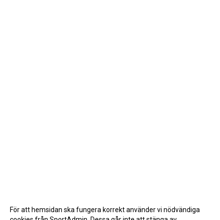
För att hemsidan ska fungera korrekt använder vi nödvändiga
cookies från SportAdmin. Dessa går inte att stänga av.